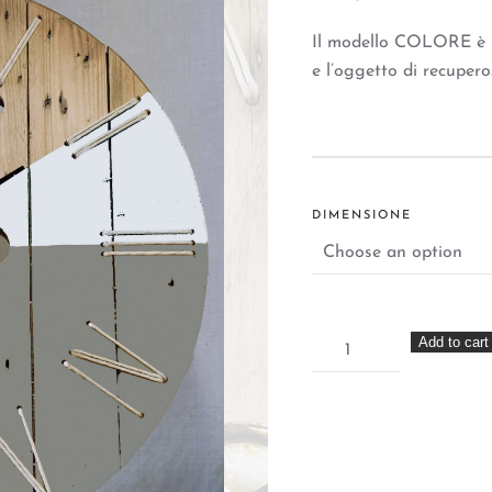
Il modello COLORE è l
e l’oggetto di recupero
DIMENSIONE
Orologio
Add to cart
"Luce
dal
faro"
quantity