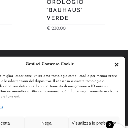
OROLOGIO
“BAUHAUS”
VERDE
€
230,00
Gestisci Consenso Cookie
le migliori esperienze, utilizziamo tecnologie come i cookie per memorizzare
 alle informazioni del dispositivo. Il consenso a queste tecnologie ci
i elaborare dati come il comportamento di navigazione o ID unici su
 Non acconsentire o ritirare il consenso può influire negativamente su alcune
he e funzioni.
izi
cetta
Nega
Visualizza le preferenze
ICY
|
COOKIES
|
SITEMAP
0