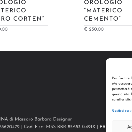
OLOGIO
OROLOGIO
ATERICO
“MATERICO
RRO CORTEN”
CEMENTO”
,00
€
250,00
Per fornire 
e/o accedere
permetterà d
questo sito.
caratteristic
Gestisci serv
INA
di Massaro Barbara Designer
Ac
83620472 |
Cod. Fisc.: MSS BBR 85A53 G491X
|
PRIVACY POL