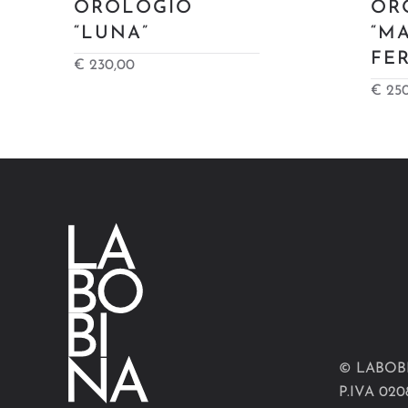
OROLOGIO
OR
“LUNA”
“M
FE
€
230,00
€
250
© LABOB
P.IVA 020